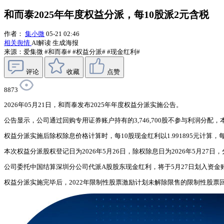
和而泰2025年年度权益分派，每10股派2元含税
作者：
集小微
05-21 02:46
相关舆情
AI解读
生成海报
来源：爱集微
#和而泰#
#权益分派#
#现金红利#
评论
收藏
点赞
8873
2026年05月21日，和而泰发布2025年年度权益分派实施公告。
公告显示，公司通过回购专用证券账户持有的3,746,700股不参与利润分配，本次
权益分派实施后除权除息价格计算时，每10股现金红利以1.991895元计算，每股现金
本次权益分派股权登记日为2026年5月26日，除权除息日为2026年5月27
公司委托中国结算深圳分公司代派A股股东现金红利，将于5月27日划入资
权益分派实施完毕后，2022年限制性股票激励计划未解除限售的限制性股票