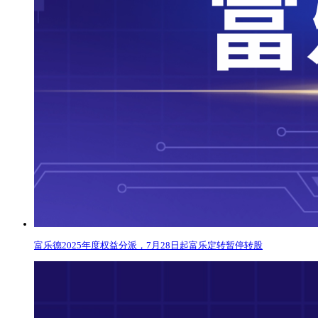
富乐德2025年度权益分派，7月28日起富乐定转暂停转股