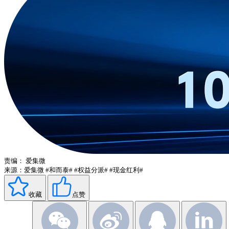
责编：
爱集微
来源：爱集微
#和而泰#
#权益分派#
#现金红利#
收藏
点赞