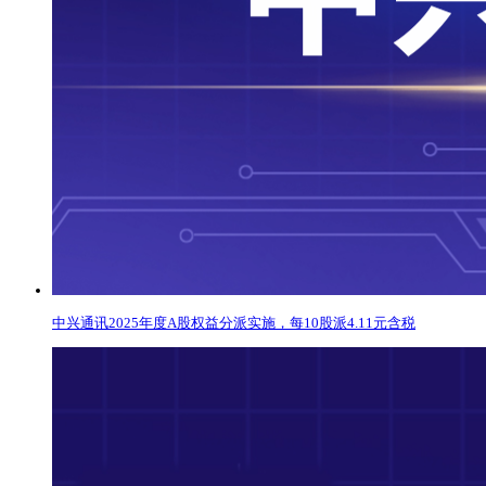
中兴通讯2025年度A股权益分派实施，每10股派4.11元含税