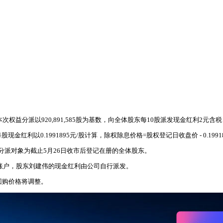
权益分派以920,891,585股为基数，向全体股东每10股派发现金红利2元含税
红利以0.1991895元/股计算，除权除息价格=股权登记日收盘价 - 0.19918
日，分派对象为截止5月26日收市后登记在册的全体股东。
金账户，股东刘建伟的现金红利由公司自行派发。
回购价格将调整。