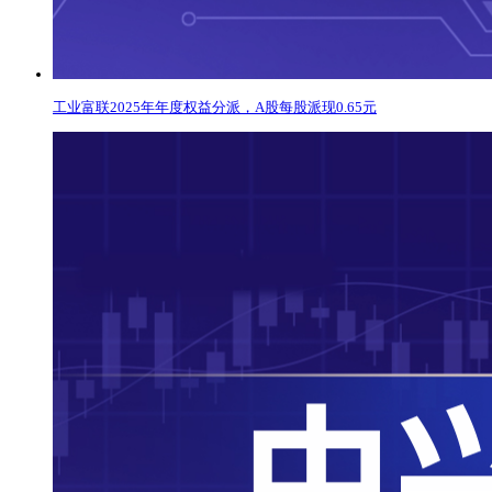
工业富联2025年年度权益分派，A股每股派现0.65元