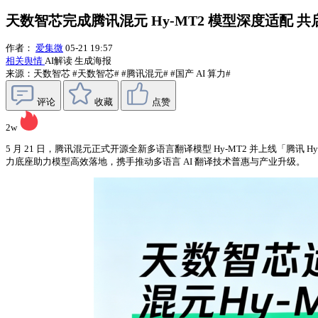
天数智芯完成腾讯混元 Hy-MT2 模型深度适配 
作者：
爱集微
05-21 19:57
相关舆情
AI解读
生成海报
来源：天数智芯
#天数智芯#
#腾讯混元#
#国产 AI 算力#
评论
收藏
点赞
2w
5 月 21 日，腾讯混元正式开源全新多语言翻译模型 Hy-MT2 并上线「腾
力底座助力模型高效落地，携手推动多语言 AI 翻译技术普惠与产业升级。