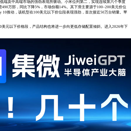
型在低端及中高端市场的强劲表现所驱动。小米位列第二，实现连续第六个季度
490万部，同比下降5%，市场份额14%。其下滑主要源于100–200美元价位
y 10推动，该机型在100美元以下价位段表现强劲，首次接近50万台销量。苹
0美元以下价格段，产品结构也将进一步向更低存储配置倾斜。进入2026年下