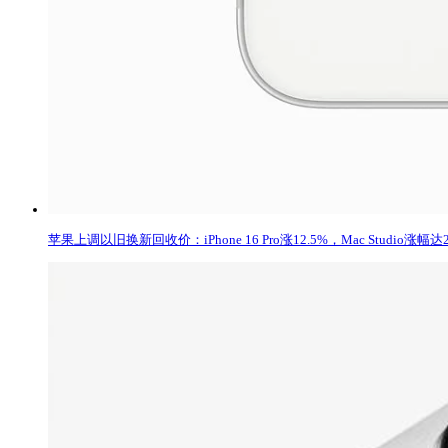
苹果上调以旧换新回收价：iPhone 16 Pro涨12.5%，Mac Studio涨幅达