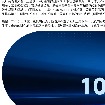
从厂商表现来看，三星以1290万部出货量和37%市场份额领跑，同比增长
增长，出货600万部，市场份额17%。增长主要来自中美洲与秘鲁的双位数提升，以
段出货量大幅减少（下降37%），其中G06与G17为关键机型。荣耀位列第四，
果排名第五，同比增长31%。其增长得益于墨西哥市场的突出表现（同比增长80%
展望2026年第二季度，该机构认为，随着库存逐步回归正常水平，以及内存
半年，更高的组件成本与宏观不确定性可能对需求形成额外压力。（校对/张