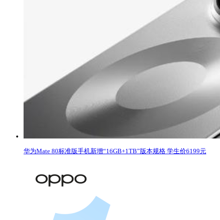
华为Mate 80标准版手机新增“16GB+1TB”版本规格 学生价6199元