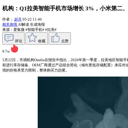
机构：Q1拉美智能手机市场增长 3%，小米第二
作者：
赵月
05-22 11:40
相关舆情
AI解读
生成海报
来源：爱集微
#智能手机#
#拉美#
评论
收藏
点赞
9.7w
5月22日，市调机构Omdia在报告中指出，2026年第一季度，拉美地区智
前进行库存储备、OEM厂商通过产品组合简化（倾向更低存储配置）来应对成
强的价格承受力限制，整体购买力趋紧。