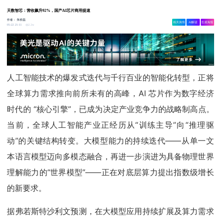
天数智芯：营收飙升92%，国产AI芯片商用提速
作者：
朱秩磊
相关舆情
AI解读
生成海报
2.2w
05-22 21:11
人工智能技术的爆发式迭代与千行百业的智能化转型，正将
全球算力需求推向前所未有的高峰，AI 芯片作为数字经济
时代的 “核心引擎”，已成为决定产业竞争力的战略制高点。
当前，全球人工智能产业正经历从“训练主导”向“推理驱
动”的关键结构转变。大模型能力的持续迭代——从单一文
本语言模型迈向多模态融合，再进一步演进为具备物理世界
理解能力的“世界模型”——正在对底层算力提出指数级增长
的新要求。
据弗若斯特沙利文预测，在大模型应用持续扩展及算力需求