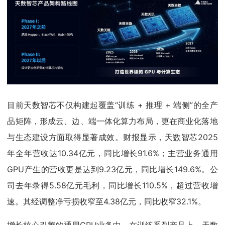
目前天数智芯不仅构建起覆盖“训练 + 推理 + 端侧”的全产
品矩阵，形成云、边、端一体化算力布局，更在商业化落地
与生态建设方面取得显著成效。财报显示，天数智芯2025
年全年营收达10.34亿元，同比增长91.6%；主营业务通用
GPU产生的营收更是达到9.23亿元，同比增长149.6%。公
司去年录得5.58亿元毛利，同比增长110.5%，超过营收增
速。其经调整净亏损收窄至4.38亿元，同比收窄32.1%。