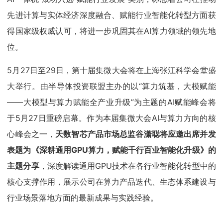
先进计算与实体经济深度融合、赋能行业智能化转型方面获
得国家级权威认可，将进一步巩固其在AI算力领域的领先地
位。
5月27日至29日，第十届集微大会将在上海张江科学会堂盛
大举行。由半导体投资联盟主办的以“算力筑基，大模赋能
——大模型与算力赋能全产业升级”为主题的AI赋能峰会将
于5月27日重磅启幕。作为本届集微大会AI与算力方向的核
心峰会之一，
天数智芯产品市场总监谷潇聪将应邀出席并发
表题为《深耕通用GPU算力，赋能千行百业智能化升级》的
主题分享
，深度解读通用GPU技术在各行业智能化转型中的
核心支撑作用，展示公司在算力产品迭代、生态体系建设与
行业场景落地方面的最新成果与实践经验。