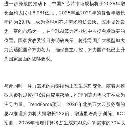
进一步释放的推动下，中国AI芯片市场规模将于2029年增
长至约人民币8,981亿元，2025年至2029年的复合年增长
率约为29.1%，成为全球AI芯片需求增长最快、应用场景最
为丰富的市场之一，在全球AI算力产业链中占据愈发重要的
位置。国家发改委近日亦明确表示，将指导国产大模型加大
力度适配国产算力芯片，确保自主可控，算力国产化已上升
为国家层面的战略要求。
与此同时，算力需求的内部结构正发生深刻变化。随着大模
型从参数规模扩张转向应用落地，推理侧算力需求正在成为
主导力量。TrendForce预计，2026年北美五大云服务商的
总AI推理算力将大幅增长1.22倍，增速显著高于训练。IDC
预测，2026年推理计算将占生成式AI总计算需求的70%以