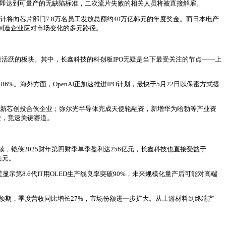
本即达到可量产的无缺陷标准，二次流片失败的相关人员将被直接解雇。
将向芯片部门7.8万名员工发放总额约40万亿韩元的年度奖金。而日本电产
技制造企业应对市场变化的多元路径。
活跃的板块。其中，长鑫科技的科创板IPO无疑是当下最受关注的节点——上
。海外方面，OpenAI正加速推进IPO计划，最快于5月22日以保密方式提
设立新芯创投合伙企业；弥尔光半导体完成天使轮融资，新增华为哈勃等产业资
进，竞速关键赛道。
铠侠2025财年第四财季单季盈利达256亿元，长鑫科技也直接受益于
美元。
示第8.6代IT用OLED生产线良率突破90%，未来规模化量产后可能对高端
涨预期，季度营收同比增长27%，市场份额进一步扩大。从上游材料到终端产