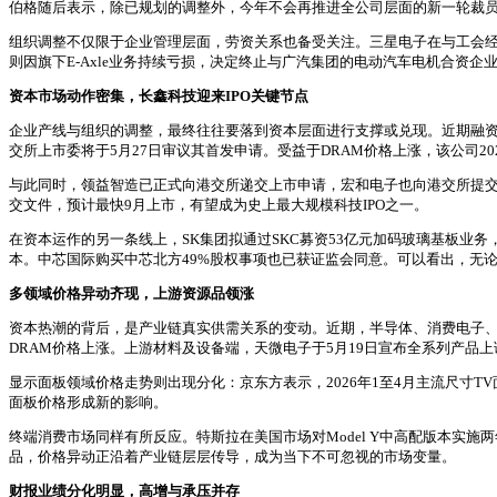
伯格随后表示，除已规划的调整外，今年不会再推进全公司层面的新一轮裁员
组织调整不仅限于企业管理层面，劳资关系也备受关注。三星电子在与工会经过
则因旗下E-Axle业务持续亏损，决定终止与广汽集团的电动汽车电机合资
资本市场动作密集，长鑫科技迎来IPO关键节点
企业产线与组织的调整，最终往往要落到资本层面进行支撑或兑现。近期融资
交所上市委将于5月27日审议其首发申请。受益于DRAM价格上涨，该公司2
与此同时，领益智造已正式向港交所递交上市申请，宏和电子也向港交所提交了上市
交文件，预计最快9月上市，有望成为史上最大规模科技IPO之一。
在资本运作的另一条线上，SK集团拟通过SKC募资53亿元加码玻璃基板业
本。中芯国际购买中芯北方49%股权事项也已获证监会同意。可以看出，无
多领域价格异动齐现，上游资源品领涨
资本热潮的背后，是产业链真实供需关系的变动。近期，半导体、消费电子、
DRAM价格上涨。上游材料及设备端，天微电子于5月19日宣布全系列产品上调10%
显示面板领域价格走势则出现分化：京东方表示，2026年1至4月主流尺寸TV
面板价格形成新的影响。
终端消费市场同样有所反应。特斯拉在美国市场对Model Y中高配版本实施
品，价格异动正沿着产业链层层传导，成为当下不可忽视的市场变量。
财报业绩分化明显，高增与承压并存