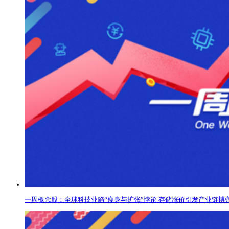
一周概念股：全球科技业陷“瘦身与扩张”悖论 存储涨价引发产业链博