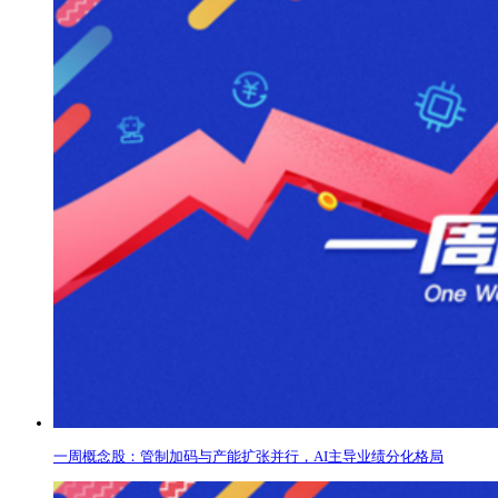
一周概念股：管制加码与产能扩张并行，AI主导业绩分化格局