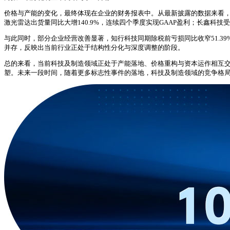
价格与产能的变化，最终体现在企业的财务报表中。从最新披露的数据来看，科技
激光雷达出货量同比大增140.9%，连续四个季度实现GAAP盈利；长鑫科技受益
与此同时，部分企业经营改善显著，知行科技同期除税前亏损同比收窄51.39
并存，反映出当前行业正处于结构性分化与深度调整的阶段。
总的来看，当前科技及制造领域正处于产能落地、价格重构与资本运作相互交织
塑。未来一段时间，随着更多标志性事件的落地，科技及制造领域的竞争格