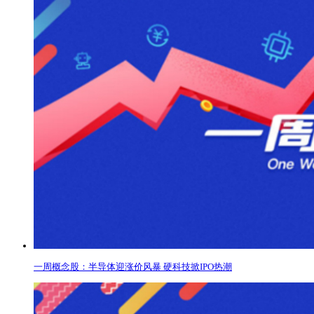
一周概念股：半导体迎涨价风暴 硬科技掀IPO热潮