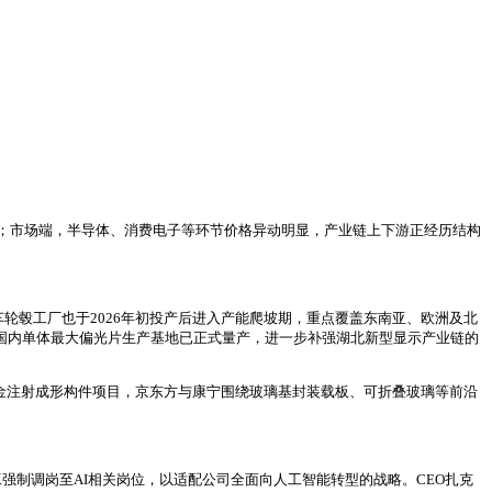
；市场端，半导体、消费电子等环节价格异动明显，产业链上下游正经历结构
轮毂工厂也于2026年初投产后进入产能爬坡期，重点覆盖东南亚、欧洲及北
的国内单体最大偏光片生产基地已正式量产，进一步补强湖北新型显示产业链的
合金注射成形构件项目，京东方与康宁围绕玻璃基封装载板、可折叠玻璃等前沿
工强制调岗至AI相关岗位，以适配公司全面向人工智能转型的战略。CEO扎克