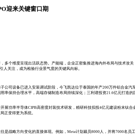
PO迎来关键窗口期
资，多个维度呈现出活跃态势。产能端，企业正密集推进海内外布局与技术攻关
尤为引人关注，成为检验行业景气度的关键风向标。
子公司设备已进入安装调试阶段，今飞凯达位于泰国的年产200万件铝合金汽车
用率保持合理水平，高端存储制造布局持续深化；三利谱投资21.6亿元打造
开展功率半导体CIPB高密度封装技术研发，精研科技拟投4亿元建设粉末钛
布局正变得更为系统。
战略方向变化的直接体现。例如，Meta计划裁员8000人，并将7000名员