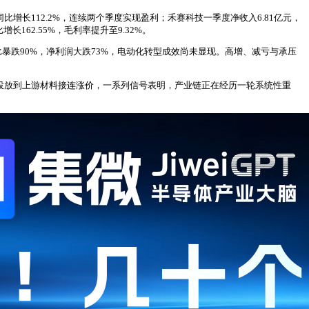
增长112.2%，连续两个季度实现盈利；禾赛科技一季度净收入6.81亿元，
162.55%，毛利率提升至9.32%。
比暴跌90%，净利润大跌73%，电动化转型成效尚未显现。高增、减亏与承压
集投放到上游材料接连涨价，一系列信号表明，产业链正在经历一轮系统性重