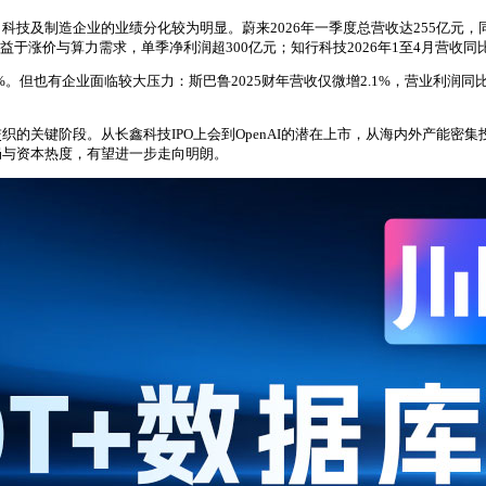
及制造企业的业绩分化较为明显。蔚来2026年一季度总营收达255亿元，同比
于涨价与算力需求，单季净利润超300亿元；知行科技2026年1至4月营收同比增长
%。但也有企业面临较大压力：斯巴鲁2025财年营收仅微增2.1%，营业利润同
的关键阶段。从长鑫科技IPO上会到OpenAI的潜在上市，从海内外产能密
局与资本热度，有望进一步走向明朗。