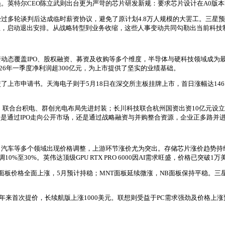
。英特尔CEO陈立武则出台更为严苛的芯片研发新规：要求芯片设计在A0版
多轮谈判后达成临时薪资协议，避免了原计划4.8万人规模的大罢工。三星预计
企业，启动退出安排。从战略转型到业务收缩，这些人事变动共同勾勒出当前科
动态覆盖IPO、股权融资、募资及收购等多个维度，半导体与硬科技领域成为最
026年一季度净利润超300亿元，为上市提供了坚实的业绩基础。
申请书。天海电子则于5月18日在深交所主板挂牌上市，首日涨幅达146.86%
务，联合台积电、群创光电布局先进封装；长川科技联合杭州国资出资10亿元
论是通过IPO走向公开市场，还是通过战略融资与并购整合资源，企业正多路并
汽车等多个领域出现价格调整，上游环节涨价尤为突出。存储芯片涨价趋势持续，
至30%。英伟达顶级GPU RTX PRO 6000因AI需求旺盛，价格已突破1万
面板价格全面上涨，5月预计持稳；MNT面板延续微涨，NB面板保持平稳。三星显
两年来首次提价，长续航版上涨1000美元。联想则受益于PC需求强劲及价格上