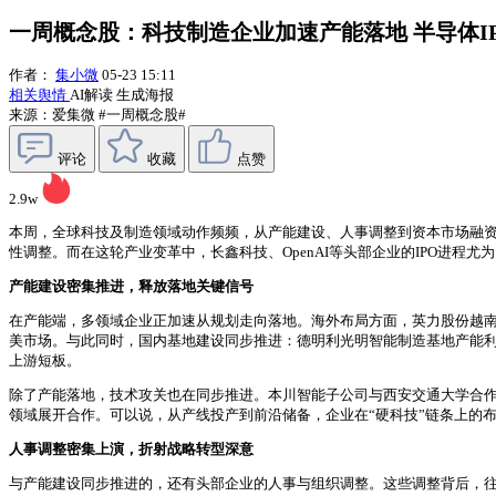
一周概念股：科技制造企业加速产能落地 半导体I
作者：
集小微
05-23 15:11
相关舆情
AI解读
生成海报
来源：爱集微
#一周概念股#
评论
收藏
点赞
2.9w
本周，全球科技及制造领域动作频频，从产能建设、人事调整到资本市场融
性调整。而在这轮产业变革中，长鑫科技、OpenAI等头部企业的IPO进程
产能建设密集推进，释放落地关键信号
在产能端，多领域企业正加速从规划走向落地。海外布局方面，英力股份越南
美市场。与此同时，国内基地建设同步推进：德明利光明智能制造基地产能利
上游短板。
除了产能落地，技术攻关也在同步推进。本川智能子公司与西安交通大学合作
领域展开合作。可以说，从产线投产到前沿储备，企业在“硬科技”链条上的
人事调整密集上演，折射战略转型深意
与产能建设同步推进的，还有头部企业的人事与组织调整。这些调整背后，往往是