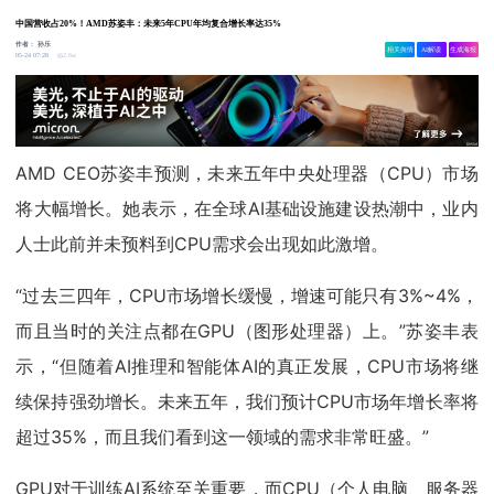
中国营收占20%！AMD苏姿丰：未来5年CPU年均复合增长率达35%
作者：
孙乐
相关舆情
AI解读
生成海报
2.6w
05-24 07:28
AMD CEO苏姿丰预测，未来五年中央处理器（CPU）市场
将大幅增长。她表示，在全球AI基础设施建设热潮中，业内
人士此前并未预料到CPU需求会出现如此激增。
“过去三四年，CPU市场增长缓慢，增速可能只有3%~4%，
而且当时的关注点都在GPU（图形处理器）上。”苏姿丰表
示，“但随着AI推理和智能体AI的真正发展，CPU市场将继
续保持强劲增长。未来五年，我们预计CPU市场年增长率将
超过35%，而且我们看到这一领域的需求非常旺盛。”
GPU对于训练AI系统至关重要，而CPU（个人电脑、服务器