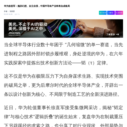
华为徐直军：抛弃幻想、自立自强，中国半导体产业终将自成格局
作者：
张轶群
相关舆情
AI解读
生成海报
9.7w
05-29 16:45
当全球半导体行业数十年困于 “几何缩微”的单一赛道，当先
进制程之路因外部封锁步履维艰，身处逆境的华为，在六年
实践探索中提炼出技术创新方法论——韬（τ）定律。
这不仅是华为在极限压力下为自身谋求生路、实现技术突围
的破局之举，更为后摩尔时代的全球半导体产业，开辟出一
条以设计创新为核心、不局限于制造工艺的全新演进路径。
近日，华为轮值董事长徐直军接受集微网采访，揭秘“韬定
律”与核心技术“逻辑折叠”的诞生始末，复盘华为在制裁重压
下另辟蹊径的求索之路，也分享了对行业现状、外部局势与