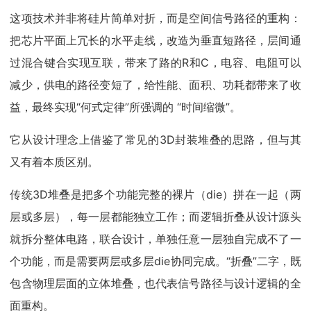
这项技术并非将硅片简单对折，而是空间信号路径的重构：
把芯片平面上冗长的水平走线，改造为垂直短路径，层间通
过混合键合实现互联，带来了路的R和C，电容、电阻可以
减少，供电的路径变短了，给性能、面积、功耗都带来了收
益，最终实现“何式定律”所强调的 “时间缩微”。
它从设计理念上借鉴了常见的3D封装堆叠的思路，但与其
又有着本质区别。
传统3D堆叠是把多个功能完整的裸片（die）拼在一起（两
层或多层），每一层都能独立工作；而逻辑折叠从设计源头
就拆分整体电路，联合设计，单独任意一层独自完成不了一
个功能，而是需要两层或多层die协同完成。“折叠”二字，既
包含物理层面的立体堆叠，也代表信号路径与设计逻辑的全
面重构。