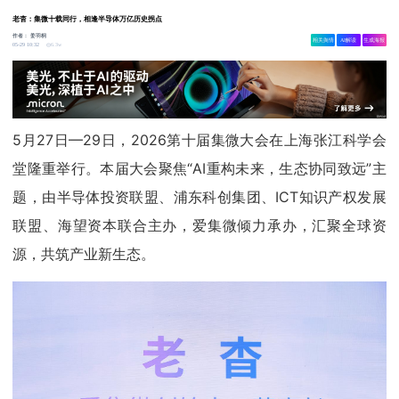
老杳：集微十载同行，相逢半导体万亿历史拐点
作者：
姜羽桐
相关舆情
AI解读
生成海报
6.3w
05-29 10:32
5月27日—29日，2026第十届集微大会在上海张江科学会
堂隆重举行。本届大会聚焦“AI重构未来，生态协同致远”主
题，由半导体投资联盟、浦东科创集团、ICT知识产权发展
联盟、海望资本联合主办，爱集微倾力承办，汇聚全球资
源，共筑产业新生态。