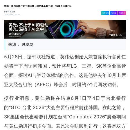
韩媒：英伟达黄仁勋下周访韩，将密集会晤三星、SK等企业掌门人
作者：
集小微
相关舆情
AI解读
生成海报
1.4w
05-29 16:48
来源： 凤凰网
5月28日，据韩联社报道，英伟达创始人兼首席执行官黄仁
勋将于下周访问韩国，预计将与LG、三星、SK等企业高管
会面，探讨AI与半导体领域的合作。这是他继去年10月出席
亚太经合组织（APEC）峰会后，时隔约7个月再次访韩。
据行业消息，黄仁勋将在结束6月1日至4日于台北举行
的“GTC 台北 2026”大会主要行程后前往韩国。在此之前，
SK集团会长崔泰源计划在台湾“Computex 2026”展会期间
与黄仁勋进行初步会面。若此次会晤顺利进行，这将是双方