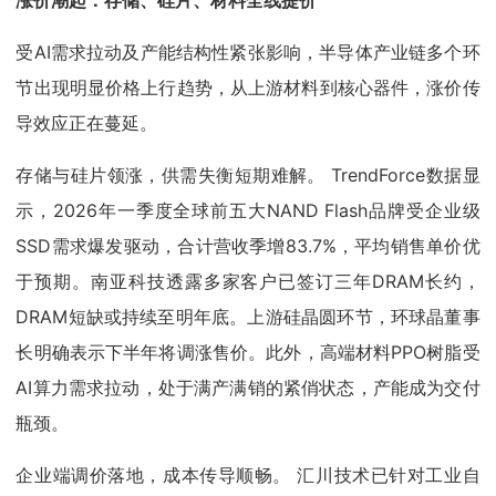
涨价潮起：存储、硅片、材料全线提价
受AI需求拉动及产能结构性紧张影响，半导体产业链多个环
节出现明显价格上行趋势，从上游材料到核心器件，涨价传
导效应正在蔓延。
存储与硅片领涨，供需失衡短期难解。 TrendForce数据显
示，2026年一季度全球前五大NAND Flash品牌受企业级
SSD需求爆发驱动，合计营收季增83.7%，平均销售单价优
于预期。南亚科技透露多家客户已签订三年DRAM长约，
DRAM短缺或持续至明年底。上游硅晶圆环节，环球晶董事
长明确表示下半年将调涨售价。此外，高端材料PPO树脂受
AI算力需求拉动，处于满产满销的紧俏状态，产能成为交付
瓶颈。
企业端调价落地，成本传导顺畅。 汇川技术已针对工业自