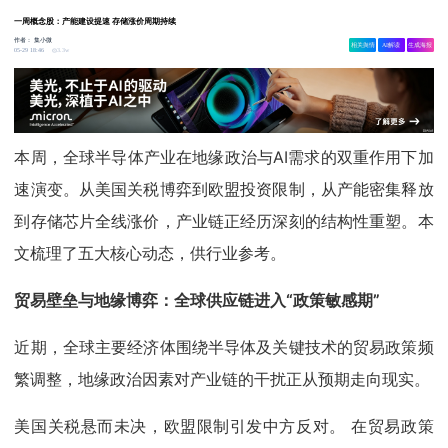
一周概念股：产能建设提速 存储涨价周期持续
作者：
集小微
相关舆情
AI解读
生成海报
3.3w
05-29 18:46
本周，全球半导体产业在地缘政治与AI需求的双重作用下加
速演变。从美国关税博弈到欧盟投资限制，从产能密集释放
到存储芯片全线涨价，产业链正经历深刻的结构性重塑。本
文梳理了五大核心动态，供行业参考。
贸易壁垒与地缘博弈：全球供应链进入“政策敏感期”
近期，全球主要经济体围绕半导体及关键技术的贸易政策频
繁调整，地缘政治因素对产业链的干扰正从预期走向现实。
美国关税悬而未决，欧盟限制引发中方反对。 在贸易政策