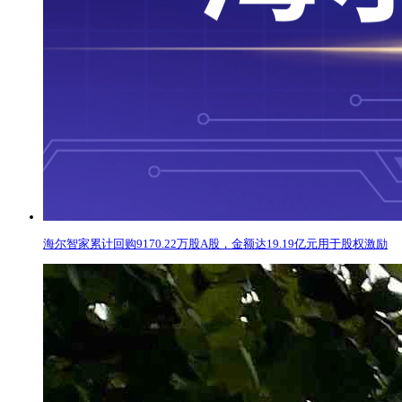
海尔智家累计回购9170.22万股A股，金额达19.19亿元用于股权激励