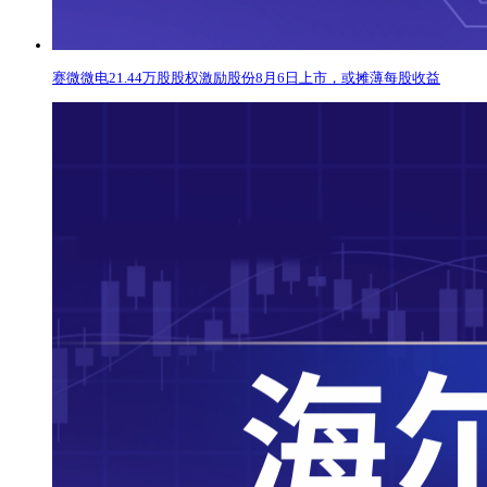
赛微微电21.44万股股权激励股份8月6日上市，或摊薄每股收益