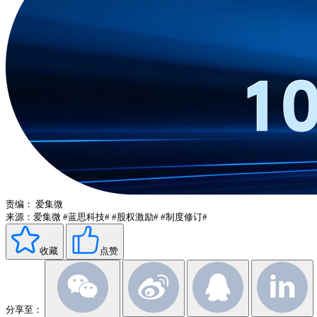
责编：
爱集微
来源：爱集微
#蓝思科技#
#股权激励#
#制度修订#
收藏
点赞
分享至：