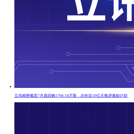
立讯精密截至7月底回购1766.54万股，总价近10亿元推进激励计划