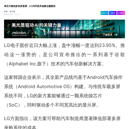
单芯片驱动多块异形屏，LG汽车技术创新点燃股价
作者：
集小微
相关舆情
AI解读
生成海报
19.7w
05-30 22:00
LG电子股价近日大幅上涨，盘中涨幅一度达到23.95%。推
动这一涨势的，是公司宣布推出的一系列基于谷歌
（Alphabet Inc.旗下）技术的汽车创新解决方案。
这家韩国企业表示，其全新产品线均基于Android汽车操作
系统（Android Automotive OS）构建。与传统车载多屏
系统不同，LG的新方案能够通过一颗系统级芯片
（SoC），同时驱动多个不同宽高比的显示屏。
LG方面指出，该方案可帮助汽车制造商显著降低部署多屏
座舱系统的成本。