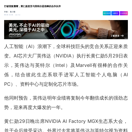
打破宿敌藩篱，黄仁勋直言与英特尔是很棒的合作伙伴
作者：
集小微
相关舆情
AI解读
生成海报
1.6w
05-31 11:35
人工智能（AI）浪潮下，全球科技巨头的竞合关系正迎来质
变。AI芯片大厂英伟达（NVIDIA）执行长黄仁勋5月29日表
示，英伟达与英特尔（Intel）及Marvell有很棒的合作关
係，结合彼此生态系联手进军人工智能个人电脑（AI
PC）、资料中心与定制化芯片市场。
他同时预告，英伟达明年业绩将复制今年翻倍成长的强劲态
势，迎来再度大爆发的一年。
黄仁勋29日晚出席NVIDIA AI Factory MGX生态系大会，
并于会后接受采访。外界过去常将英伟达与英特尔视为资料