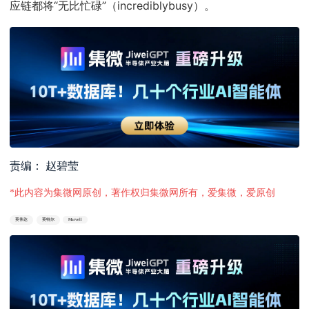
应链都将“无比忙碌”（incrediblybusy）。
责编： 赵碧莹
*此内容为集微网原创，著作权归集微网所有，爱集微，爱原创
英伟达
英特尔
Marvell