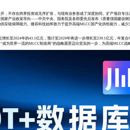
展开，不存在跨界投资或无序扩张，与现有业务形成了深度协同。扩产项目专注
家产业政策导向——中共中央、国务院及各部委先后发布《质量强国建设纲要》《产
供应链保障能力。微容科技始终致力于提升高端MLCC国产化供给能力，减少
元增长至2024年的43.1亿元，预计至2029年将进一步增长至239.1亿元，年
成为世界一流的MLCC制造商”的战略愿景迈出坚实的一步，为高端MLCC