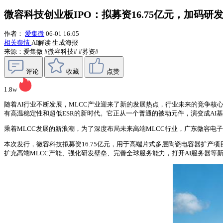
微容科技创业板IPO：拟募资16.75亿元，加码研
作者：
爱集微
06-01 16:05
相关舆情
AI解读
生成海报
来源：爱集微
#微容科技#
#募资#
评论
收藏
点赞
1.8w
随着AI行业不断发展，MLCC产业迎来了新的发展热点，行业未来的竞争核心已
有高温稳定性和超低ESR的新时代。它正从一个普通的被动元件，演变成AI
乘着MLCC发展的新浪潮，为了深度布局未来高端MLCC行业，广东微容电子
本次发行，微容科技拟募资16.75亿元，用于高端片式多层陶瓷电容器扩产
扩充高端MLCC产能、强化研发壁垒、完善全球服务能力，打开AI服务器等