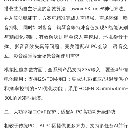
搭载艾为自主研发的音效算法：awinicSKTune®神仙算法。
在AI算法赋能下，方案可精准完成人声增强、声场环绕、噪
音抑制，同时针对齿音、钢琴音等特殊音色实现AI智能识别
与精细化抑制，有效解决远程会议人声模糊、环境杂音干
扰、影音音效失真等问题，完美适配AI PC会议、语音交
互、影音娱乐等全场景音频使用需求。
模拟性能参数方面，全系列产品支持23V输入，覆盖4节锂
电池应用；支持I2S/TDM接口；集成过压/低压/过温等保护
和摆率控制的EMI优化功能；采用FCQFN 3.5mm×4mm-
30L的紧凑型封装。
二、大功率端口OVP保护，适配AI PC高功耗升级趋势
相较于传统PC，AI PC因提供更多算力、支持多任务AI并行