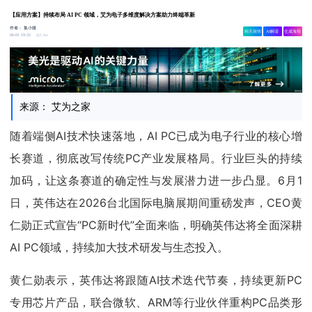
【应用方案】持续布局 AI PC 领域，艾为电子多维度解决方案助力终端革新
作者：
集小微
相关舆情
AI解读
生成海报
1.6w
06-01 19:32
来源： 艾为之家
随着端侧AI技术快速落地，AI PC已成为电子行业的核心增
长赛道，彻底改写传统PC产业发展格局。行业巨头的持续
加码，让这条赛道的确定性与发展潜力进一步凸显。6月1
日，英伟达在2026台北国际电脑展期间重磅发声，CEO黄
仁勋正式宣告“PC新时代”全面来临，明确英伟达将全面深耕
AI PC领域，持续加大技术研发与生态投入。
黄仁勋表示，英伟达将跟随AI技术迭代节奏，持续更新PC
专用芯片产品，联合微软、ARM等行业伙伴重构PC品类形