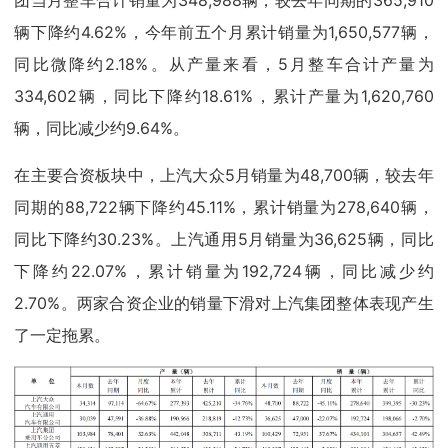
团当月整车合计销量为348,988辆，较去年同期的365,910
辆下降约4.62%，今年前五个月累计销量为1,650,577辆，
同比微降约2.18%。从产量来看，5月整车合计产量为
334,602辆，同比下降约18.61%，累计产量为1,620,760
辆，同比减少约9.64%。
在主要合资板块中，上汽大众5月销量为48,700辆，较去年
同期的88,722辆下降约45.11%，累计销量为278,640辆，
同比下降约30.23%。上汽通用5月销量为36,625辆，同比
下降约22.07%，累计销量为192,724辆，同比减少约
2.70%。两家合资企业的销量下滑对上汽集团整体表现产生
了一定拖累。