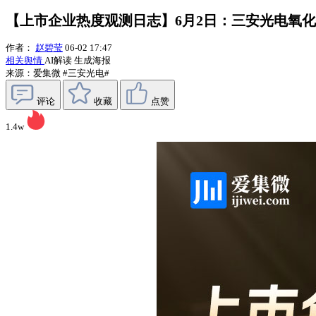
【上市企业热度观测日志】6月2日：三安光电氧化镓
作者：
赵碧莹
06-02 17:47
相关舆情
AI解读
生成海报
来源：爱集微
#三安光电#
评论
收藏
点赞
1.4w