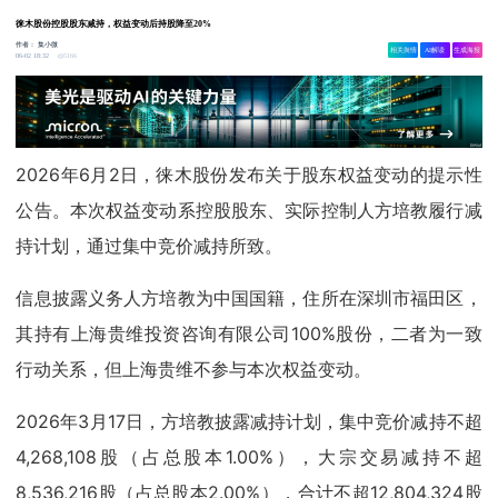
徕木股份控股股东减持，权益变动后持股降至20%
作者：
集小微
相关舆情
AI解读
生成海报
5166
06-02 18:32
2026年6月2日，徕木股份发布关于股东权益变动的提示性
公告。本次权益变动系控股股东、实际控制人方培教履行减
持计划，通过集中竞价减持所致。
信息披露义务人方培教为中国国籍，住所在深圳市福田区，
其持有上海贵维投资咨询有限公司100%股份，二者为一致
行动关系，但上海贵维不参与本次权益变动。
2026年3月17日，方培教披露减持计划，集中竞价减持不超
4,268,108股（占总股本1.00%），大宗交易减持不超
8,536,216股（占总股本2.00%），合计不超12,804,324股