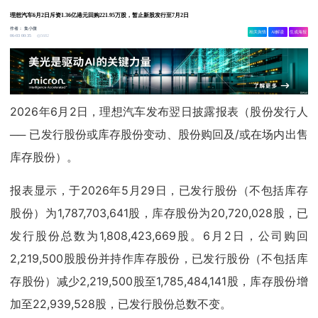
理想汽车6月2日斥资1.36亿港元回购221.95万股，暂止新股发行至7月2日
作者：
集小微
相关舆情
AI解读
生成海报
5682
06-03 00:35
2026年6月2日，理想汽车发布翌日披露报表（股份发行人
── 已发行股份或库存股份变动、股份购回及/或在场内出售
库存股份）。
报表显示，于2026年5月29日，已发行股份（不包括库存
股份）为1,787,703,641股，库存股份为20,720,028股，已
发行股份总数为1,808,423,669股。6月2日，公司购回
2,219,500股股份并持作库存股份，已发行股份（不包括库
存股份）减少2,219,500股至1,785,484,141股，库存股份增
加至22,939,528股，已发行股份总数不变。