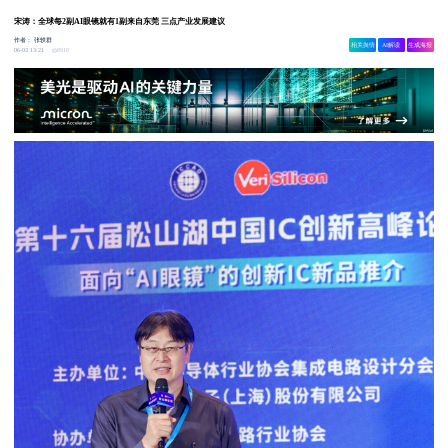
宋涛：全球每2副AI眼镜就有1副来自东莞 三点产业发展建议
作者：
张轶群
相关舆情
AI解读
生成海报
8918
06-03 13:21