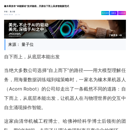
橡木果发布“本能驱动”技术路线，开辟自下而上具身智能新范式
作者：
集小微
相关舆情
AI解读
生成海报
1.3w
06-03 20:34
来源： 量子位
自下而上，从底层本能出发
当绝大多数公司选择“自上而下”的路径——用大模型理解任
务，用海量数据训练端到端策略时，一家名为橡木果机器人
（Acorn Robot）的公司却走出了一条截然不同的道路：自
下而上，从底层本能出发，让机器人在与物理世界的交互中
自主涌现操作智能。
这家由清华机械工程博士、哈佛神经科学博士后领衔的团