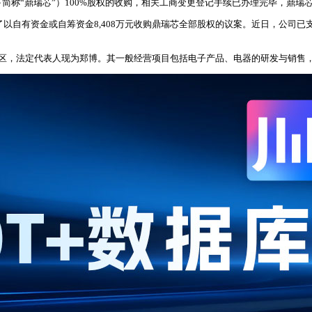
简称“鼎瑞芯”）100%股权的收购，相关工商变更登记手续已办理完毕，鼎瑞
过了以自有资金或自筹资金8,408万元收购鼎瑞芯全部股权的议案。近日，公
圳市龙华区，法定代表人现为郑博。其一般经营项目包括电子产品、电器的研发与销