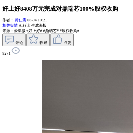
好上好8408万元完成对鼎瑞芯100%股权收购
作者：
黄仁贵
06-04 10:21
相关舆情
AI解读
生成海报
来源：爱集微
#好上好#
#鼎瑞芯#
#股权收购#
评论
收藏
点赞
9271