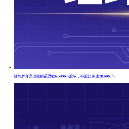
经纬辉开完成收购诺思微6.5806%股权，持股比例达28.6961%