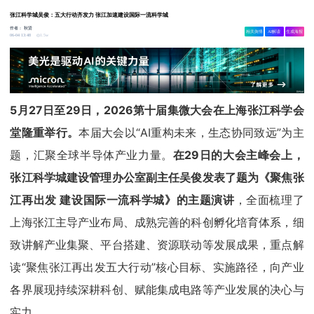
张江科学城吴俊：五大行动齐发力 张江加速建设国际一流科学城
作者：
秋贤
相关舆情
AI解读
生成海报
1.5w
06-04 13:48
5月27日至29日，2026第十届集微大会在上海张江科学会
堂隆重举行。
本届大会以“AI重构未来，生态协同致远”为主
题，汇聚全球半导体产业力量。
在29日的大会主峰会上，
张江科学城建设管理办公室副主任吴俊发表了题为《聚焦张
江再出发 建设国际一流科学城》的主题演讲
，全面梳理了
上海张江主导产业布局、成熟完善的科创孵化培育体系，细
致讲解产业集聚、平台搭建、资源联动等发展成果，重点解
读“聚焦张江再出发五大行动”核心目标、实施路径，向产业
各界展现持续深耕科创、赋能集成电路等产业发展的决心与
实力。