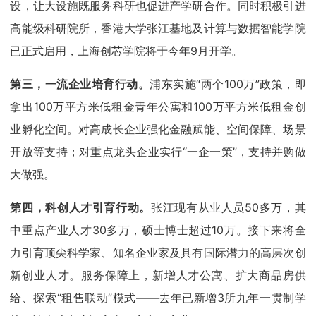
设，让大设施既服务科研也促进产学研合作。同时积极引进
高能级科研院所，香港大学张江基地及计算与数据智能学院
已正式启用，上海创芯学院将于今年9月开学。
第三，一流企业培育行动。
浦东实施“两个100万”政策，即
拿出100万平方米低租金青年公寓和100万平方米低租金创
业孵化空间。对高成长企业强化金融赋能、空间保障、场景
开放等支持；对重点龙头企业实行“一企一策”，支持并购做
大做强。
第四，科创人才引育行动。
张江现有从业人员50多万，其
中重点产业人才30多万，硕士博士超过10万。接下来将全
力引育顶尖科学家、知名企业家及具有国际潜力的高层次创
新创业人才。服务保障上，新增人才公寓、扩大商品房供
给、探索“租售联动”模式——去年已新增3所九年一贯制学