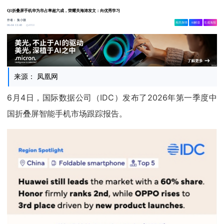
Q1折叠屏手机华为市占率超六成，荣耀关海涛发文：向优秀学习
作者：
集小微
相关舆情
AI解读
生成海报
4950
06-04 13:48
来源： 凤凰网
6月4日，国际数据公司（IDC）发布了2026年第一季度中
国折叠屏智能手机市场跟踪报告。