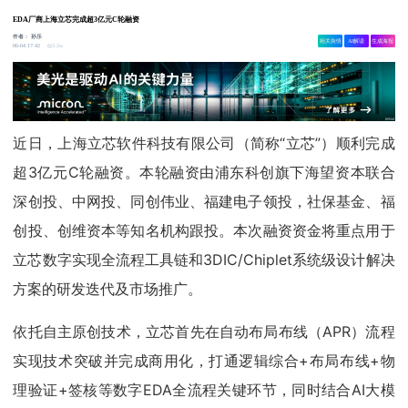
EDA厂商上海立芯完成超3亿元C轮融资
作者：
孙乐
相关舆情
AI解读
生成海报
3.2w
06-04 17:42
近日，上海立芯软件科技有限公司（简称“立芯”）顺利完成
超3亿元C轮融资。本轮融资由浦东科创旗下海望资本联合
深创投、中网投、同创伟业、福建电子领投，社保基金、福
创投、创维资本等知名机构跟投。本次融资资金将重点用于
立芯数字实现全流程工具链和3DIC/Chiplet系统级设计解决
方案的研发迭代及市场推广。
依托自主原创技术，立芯首先在自动布局布线（APR）流程
实现技术突破并完成商用化，打通逻辑综合+布局布线+物
理验证+签核等数字EDA全流程关键环节，同时结合AI大模