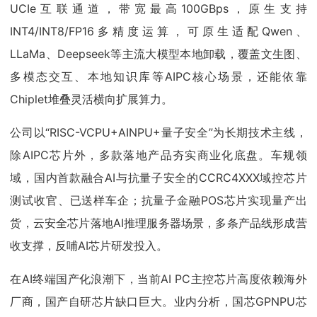
UCIe互联通道，带宽最高100GBps，原生支持
INT4/INT8/FP16多精度运算，可原生适配Qwen、
LLaMa、Deepseek等主流大模型本地卸载，覆盖文生图、
多模态交互、本地知识库等AIPC核心场景，还能依靠
Chiplet堆叠灵活横向扩展算力。
公司以“RISC-VCPU+AINPU+量子安全”为长期技术主线，
除AIPC芯片外，多款落地产品夯实商业化底盘。车规领
域，国内首款融合AI与抗量子安全的CCRC4XXX域控芯片
测试收官、已送样车企；抗量子金融POS芯片实现量产出
货，云安全芯片落地AI推理服务器场景，多条产品线形成营
收支撑，反哺AI芯片研发投入。
在AI终端国产化浪潮下，当前AI PC主控芯片高度依赖海外
厂商，国产自研芯片缺口巨大。业内分析，国芯GPNPU芯