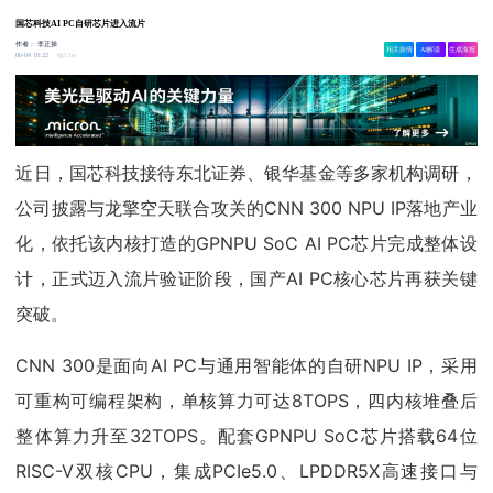
国芯科技AI PC自研芯片进入流片
作者：
李正操
相关舆情
AI解读
生成海报
2.1w
06-04 18:22
近日，国芯科技接待东北证券、银华基金等多家机构调研，
公司披露与龙擎空天联合攻关的CNN 300 NPU IP落地产业
化，依托该内核打造的GPNPU SoC AI PC芯片完成整体设
计，正式迈入流片验证阶段，国产AI PC核心芯片再获关键
突破。
CNN 300是面向AI PC与通用智能体的自研NPU IP，采用
可重构可编程架构，单核算力可达8TOPS，四内核堆叠后
整体算力升至32TOPS。配套GPNPU SoC芯片搭载64位
RISC-V双核CPU，集成PCIe5.0、LPDDR5X高速接口与