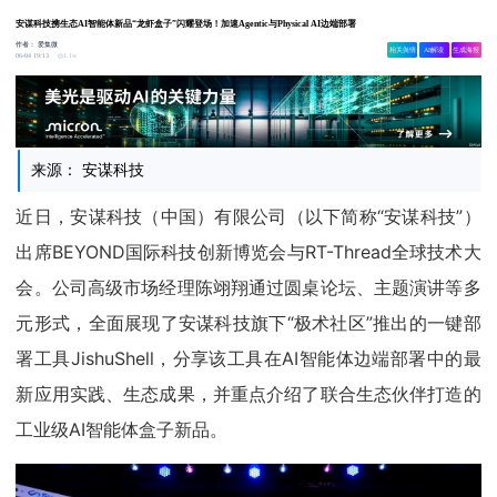
安谋科技携生态AI智能体新品“龙虾盒子”闪耀登场！加速Agentic与Physical AI边端部署
作者：
爱集微
相关舆情
AI解读
生成海报
1.1w
06-04 19:13
来源： 安谋科技
近日，安谋科技（中国）有限公司（以下简称“安谋科技”）
出席BEYOND国际科技创新博览会与RT-Thread全球技术大
会。公司高级市场经理陈翊翔通过圆桌论坛、主题演讲等多
元形式，全面展现了安谋科技旗下“极术社区”推出的一键部
署工具JishuShell，分享该工具在AI智能体边端部署中的最
新应用实践、生态成果，并重点介绍了联合生态伙伴打造的
工业级AI智能体盒子新品。