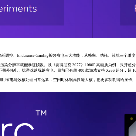
耗调控、Endurance Gaming长效省电三大功能，从帧率、功耗、续航三
染分辨率就能暴涨帧数。以《赛博朋克 2077》1080P 高画质为例，只开超分原生 
外耗电，玩游戏越玩越省电。目前已有超 400 款游戏支持 XeSS 超分，超 1
先调用省电能效核处理日常运算，空闲时休眠高性能大核，把更多功耗留给显卡。实测 