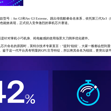
号：Arc G3和Arc G3 Extreme。跳出传统酷睿命名体系，依托第三代Xe
借出色能效表现，正式切入竞争激烈的掌机芯片赛道。
套规格，而是针对掌机小巧机身、耗电敏感的使用场景大刀阔斧优化硬件。
芯片命名的原因时，英特尔技术专家直言：“提到‘锐炫’，大家一般都会想到显卡
比重。鉴于这一代平台具有明显的GPU主导特征，所以将其命名为锐炫，更突出