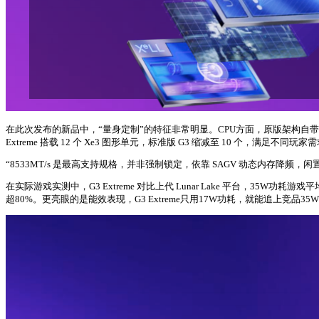
在此次发布的新品中，“量身定制”的特征非常明显。CPU方面，原版架构自
Extreme 搭载 12 个 Xe3 图形单元，标准版 G3 缩减至 10 个，满
“8533MT/s 是最高支持规格，并非强制锁定，依靠 SAGV 动态内存降频
在实际游戏实测中，G3 Extreme 对比上代 Lunar Lake 平台，35W功耗
超80%。更亮眼的是能效表现，G3 Extreme只用17W功耗，就能追上竞品