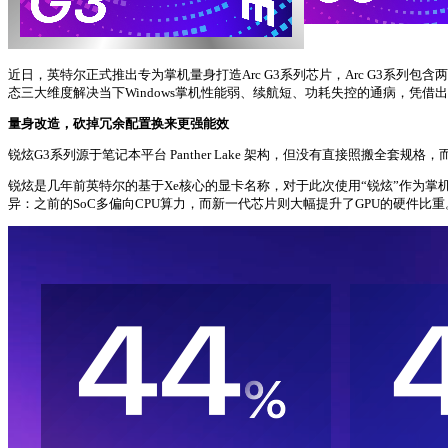
近日，英特尔正式推出专为掌机量身打造Arc G3系列芯片，Arc G3系列包含两款型
态三大维度解决当下Windows掌机性能弱、续航短、功耗失控的通病，凭
量身改造，砍掉冗余配置换来更强能效
锐炫G3系列源于笔记本平台 Panther Lake 架构，但没有直接照搬全
锐炫是几年前英特尔的基于Xe核心的显卡名称，对于此次使用“锐炫”作为掌机
异：之前的SoC多偏向CPU算力，而新一代芯片则大幅提升了GPU的硬件