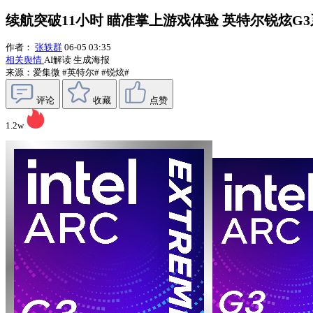
续航突破11小时 瞄准掌上游戏体验 英特尔锐炫G
作者：
张轶群
06-05 03:35
相关舆情
AI解读
生成海报
来源：爱集微
#英特尔#
#锐炫#
评论
收藏
点赞
1.2w