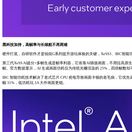
黑科技加持，高帧率与长续航不再两难
硬件打底，自研软件才是锐炫G系列提升游玩体验的关键，XeSS3、IBC智能功
第三代XeSS AI超分+多帧生成是帧率利器，它依靠AI插值画面，不用拉高原生渲
帧。官方数据显示，AI 生成画面功耗仅为传统光栅渲染的 25%，四倍帧数却不额
IBC 智能功耗技术解决了老式芯片 CPU 抢电导致画面卡顿的老毛病，它优
幅 31%，低功耗玩 3A 大作画面更稳。