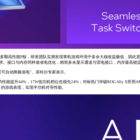
带多颗高性能P核，研发团队实测发现掌机游戏环境中多余大核收益极低，因此直
足不同玩家需求。接口与内存同样做省电优化，精简多余显示通道与雷电接口，内存最高锁定 8
，闲置可自动降频省电”。英特尔专家表示。
游戏平均性能提升44%，17W低功耗档位也领先24%；对标热门华硕ROG Ally X所用
35W 的游戏表现，实现半功耗对等性能。