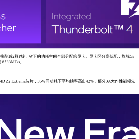
接削减2颗P核，省下的功耗空间全部分配给显卡。显卡区分高低配，旗舰G3
533MT/s。
AMD Z2 Extreme芯片，35W同功耗下平均帧率高出42%，部分3A大作性能领先