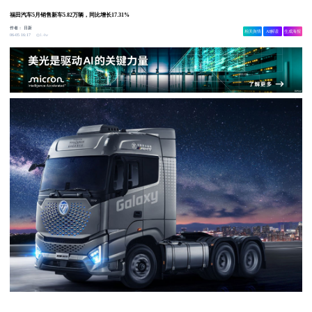
福田汽车5月销售新车5.82万辆，同比增长17.31%
作者：
日新
相关舆情
AI解读
生成海报
1.4w
06-05 16:17