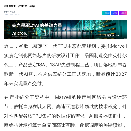
谷歌敲定新一代TPU芯片方案
作者：
李正操
相关舆情
AI解读
生成海报
1.6w
06-05 17:55
近日，谷歌已敲定下一代TPU生态配套规划，委托Marvell
负责定制化网络芯片的研发设计工作，晶圆制造交由英特尔
代工，产品选定18A、18AP先进制程工艺，项目落地标志谷
歌新一代AI算力芯片供应链分工正式落地，新品预计2027
年末实现量产交付。
在产业链分工架构中，Marvell承接定制网络芯片设计环
节，依托自身在以太网、高速互连芯片领域的技术积淀，针
对性匹配谷歌TPU集群的数据传输需求。AI服务器集群中，
网络芯片承担算力单元间高速互联、数据调度的关键职能，