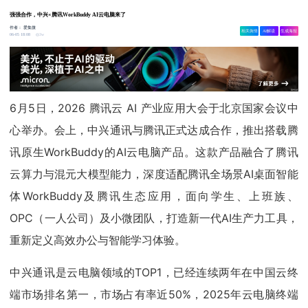
强强合作，中兴×腾讯WorkBuddy AI云电脑来了
作者：
爱集微
相关舆情
AI解读
生成海报
3w
06-05 18:08
6月5日，2026 腾讯云 AI 产业应用大会于北京国家会议中
心举办。会上，中兴通讯与腾讯正式达成合作，推出搭载腾
讯原生WorkBuddy的AI云电脑产品。这款产品融合了腾讯
云算力与混元大模型能力，深度适配腾讯全场景AI桌面智能
体WorkBuddy及腾讯生态应用，面向学生、上班族、
OPC（一人公司）及小微团队，打造新一代AI生产力工具，
重新定义高效办公与智能学习体验。
中兴通讯是云电脑领域的TOP1，已经连续两年在中国云终
端市场排名第一，市场占有率近50%，2025年云电脑终端