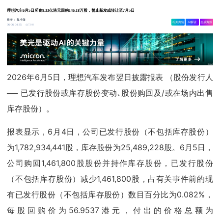
理想汽车6月5日斥资8.33亿港元回购146.18万股，暂止新发或转让至7月5日
作者：
集小微
相关舆情
AI解读
生成海报
7340
06-06 04:35
2026年6月5日，理想汽车发布翌日披露报表 （股份发行人
── 已发行股份或库存股份变动､股份购回及/或在场内出售
库存股份）。
报表显示，6月4日，公司已发行股份（不包括库存股份）
为1,782,934,441股，库存股份为25,489,228股。6月5日，
公司购回1,461,800股股份并持作库存股份，已发行股份
（不包括库存股份）减少1,461,800股，占有关事件前的现
有已发行股份（不包括库存股份）数目百分比为0.082%，
每股回购价为56.9537港元，付出的价格总额为