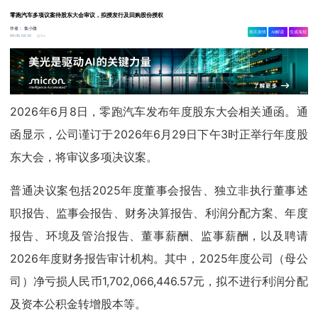
零跑汽车多项议案待股东大会审议，拟授发行及回购股份授权
作者：
集小微
相关舆情
AI解读
生成海报
1w
06-06 04:50
2026年6月8日，零跑汽车发布年度股东大会相关通函。通
函显示，公司谨订于2026年6月29日下午3时正举行年度股
东大会，将审议多项决议案。
普通决议案包括2025年度董事会报告、独立非执行董事述
职报告、监事会报告、财务决算报告、利润分配方案、年度
报告、环境及管治报告、董事薪酬、监事薪酬，以及聘请
2026年度财务报告审计机构。其中，2025年度公司（母公
司）净亏损人民币1,702,066,446.57元，拟不进行利润分配
及资本公积金转增股本等。