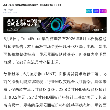
机构：预估6月电视与笔电面板价格持平，显示器面板部分尺寸上涨
作者：
李正操
相关舆情
AI解读
生成海报
1.7w
06-06 14:39
6月5日，TrendForce集邦咨询发布2026年6月面板价格趋
势预测报告，本月面板市场走势呈现分化格局，电视、笔电
面板价格整体持稳，显示器面板延续涨势，但涨价力度明显
放缓，仅部分主流尺寸小幅上调。
数据显示，6月显示器（MNT）面板备货需求逐步回落，此
前的涨价动能持续减弱，行业难以实现全尺寸普涨。具体来
看，仅两款主流尺寸价格微涨，23.8英寸FHD面板价格预计
上涨0.2美元，27英寸FHD面板价格预计上涨0.1美元，其余
所有尺寸、规格的显示器面板价格均维持平稳态势。尽管面