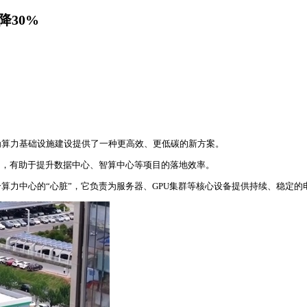
降30%
为算力基础设施建设提供了一种更高效、更低碳的新方案。
期，有助于提升数据中心、智算中心等项目的落地效率。
算力中心的“心脏”，它负责为服务器、GPU集群等核心设备提供持续、稳定的