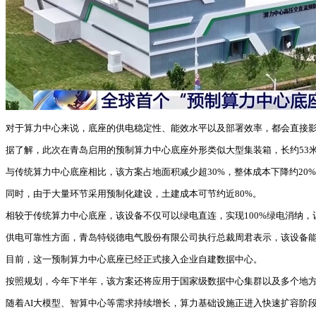
对于算力中心来说，底座的供电稳定性、能效水平以及部署效率，都会直接
据了解，此次在青岛启用的预制算力中心底座外形类似大型集装箱，长约53米、
与传统算力中心底座相比，该方案占地面积减少超30%，整体成本下降约20
同时，由于大量环节采用预制化建设，土建成本可节约近80%。
相较于传统算力中心底座，该设备不仅可以绿电直连，实现100%绿电消纳，让T
供电可靠性方面，青岛特锐德电气股份有限公司执行总裁周君表示，该设备能
目前，这一预制算力中心底座已经正式接入企业自建数据中心。
按照规划，今年下半年，该方案还将应用于国家级数据中心集群以及多个地
随着AI大模型、智算中心等需求持续增长，算力基础设施正进入快速扩容阶