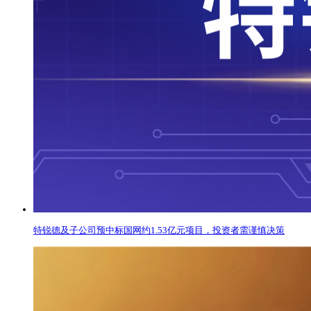
特锐德及子公司预中标国网约1.53亿元项目，投资者需谨慎决策