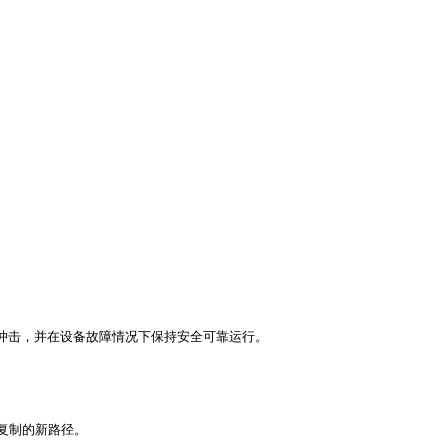
冲击，并在设备故障情况下保持安全可靠运行。
复制的新路径。