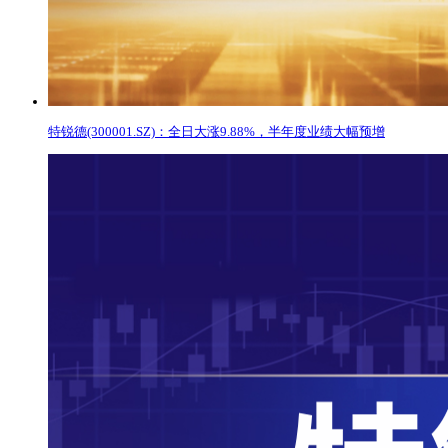
特锐德(300001.SZ)：全日大涨9.88%，半年度业绩大幅预增