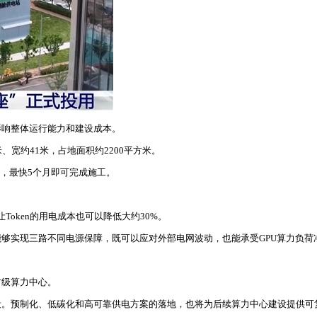
影响整体运行能力和建设成本。
宽约41米，占地面积约2200平方米。
%，最快5个月即可完成施工。
oken的用电成本也可以降低大约30%。
够实现三路不同电源保障，既可以应对外部电网波动，也能承受GPU算力负荷
方级算力中心。
段。预制化、低碳化和高可靠供电方案的落地，也将为后续算力中心建设提供可