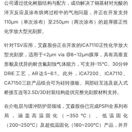
公司通过优化树脂结构与配方，成功解决了铜基材对光酸的
淬灭反应及涂布烘烤过程中的气泡问题，并正在开发支持
110μm（单次涂布）至250μm（两次涂布）的超厚膜正性
化学放大型光刻胶。
针对TSV应用，艾森股份正在开发的ICA7110正性化学放大
型光刻胶，适用于<2μm via @8~12μm膜厚，具有高垂直
形貌及优异的耐含氟刻蚀气体能力，可支持-15℃、30分钟
DRIE工艺，AR达5~6:1。此外，iCA7200、ICA7110、
CA7150三款产品组合可为硅转接板、局部硅互连及嵌入式
桥接互连等2.5D/3D封装结构提供完整光刻胶材料支持。
在介电层与缓冲防护层领域，艾森股份已完成PSPI全系列布
局，涵盖高温固化（~350℃）、低温固化
（200~250℃）及超低温固化（180~200℃）产品，并开