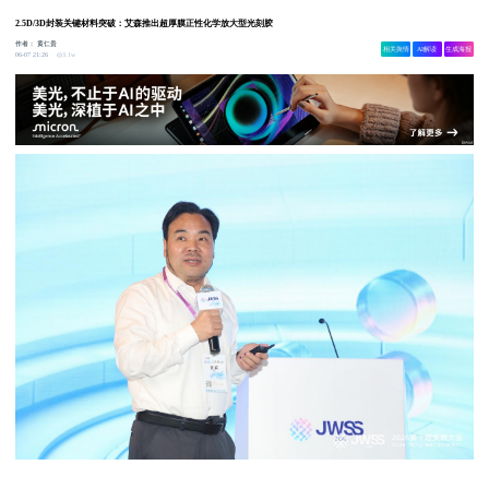
2.5D/3D封装关键材料突破：艾森推出超厚膜正性化学放大型光刻胶
作者：
黄仁贵
相关舆情
AI解读
生成海报
3.1w
06-07 21:26