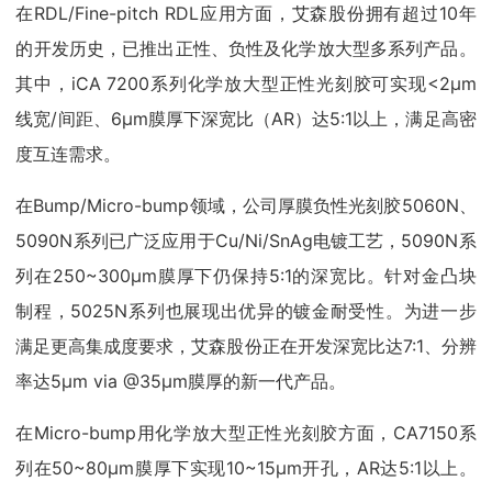
在RDL/Fine-pitch RDL应用方面，艾森股份拥有超过10年
的开发历史，已推出正性、负性及化学放大型多系列产品。
其中，iCA 7200系列化学放大型正性光刻胶可实现<2μm
线宽/间距、6μm膜厚下深宽比（AR）达5:1以上，满足高密
度互连需求。
在Bump/Micro-bump领域，公司厚膜负性光刻胶5060N、
5090N系列已广泛应用于Cu/Ni/SnAg电镀工艺，5090N系
列在250~300μm膜厚下仍保持5:1的深宽比。针对金凸块
制程，5025N系列也展现出优异的镀金耐受性。为进一步
满足更高集成度要求，艾森股份正在开发深宽比达7:1、分辨
率达5μm via @35μm膜厚的新一代产品。
在Micro-bump用化学放大型正性光刻胶方面，CA7150系
列在50~80μm膜厚下实现10~15μm开孔，AR达5:1以上。