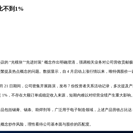
比不到1%
市场热议的 “光模块”“先进封装” 概念作出明确澄清，强调相关业务对公司营收贡
频繁提及热点概念的问题。数据显示，自 4 月启动上涨行情以来，唯特偶股价一路走
至 5 月 21 日期间，公司密集开展路演，发布 7 份投资者关系活动记录，多
不足 1%，不存在大额订单或稳定收入来源，短期内难以对经营业绩产生重大影
锡膏、锡条、助焊剂等，广泛用于电子制造领域，上述产品营收占比达 88.61%
点概念炒作风险，理性看待公司基本面与股价的匹配度。