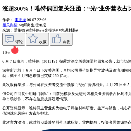
涨超300%！唯特偶回复关注函：“光”业务营收占
作者：
李正操
06-07 22:06
相关舆情
AI解读
生成海报
来源：爱集微
#唯特偶#
#光模块#
#先进封装#
评论
收藏
点赞
1.8w
6 月 7 日晚间，唯特偶（301319）披露对深交所关注函的回复公告，就
深交所此前于 6 月 4 日下发关注函，直指公司股价短期异常波动及路演期间
动，截至 6 月初总市值已突破 250 亿元。
此次股价暴涨，与公司在投资者交流中频繁 “沾光” 密切相关。4 月 25 日
但公司在回复中明确 “降温”：目前光模块及先进封装相关业务营收占比均
导市场炒作，不存在信息披露违规情形。
公开资料显示，唯特偶主营业务为微电子焊接材料研发、生产与销售，核心产品包括
值泡沫化风险引发市场担忧。
此次官方澄清，或对前期爆炒的股价形成压制。业内提醒，投资者需警惕热