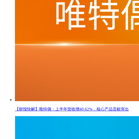
【财报快解】唯特偶：上半年营收增40.62%，核心产品贡献突出