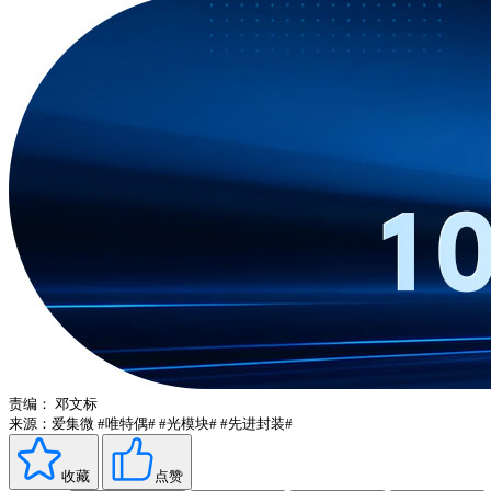
责编：
邓文标
来源：爱集微
#唯特偶#
#光模块#
#先进封装#
收藏
点赞