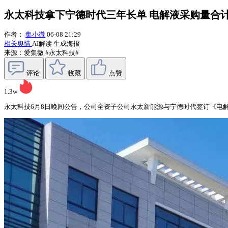
永太科技拿下宁德时代三年长单 电解液采购量合计
作者：
集小微
06-08 21:29
相关舆情
AI解读
生成海报
来源：爱集微
#永太科技#
评论
收藏
点赞
1.3w
永太科技6月8日晚间公告，公司全资子公司永太新能源与宁德时代签订《电解