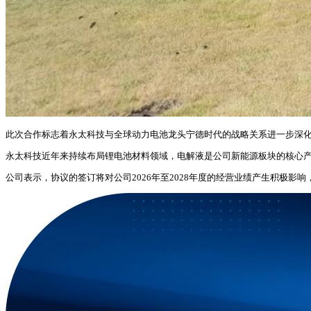
此次合作标志着永太科技与全球动力电池龙头宁德时代的战略关系进一步深化
永太科技近年来持续布局锂电池材料领域，电解液是公司新能源板块的核心
公司表示，协议的签订将对公司2026年至2028年度的经营业绩产生积极