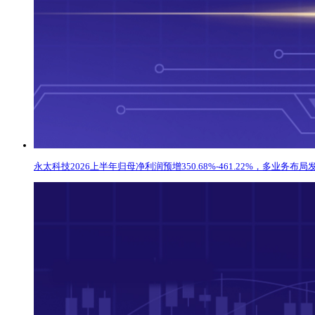
永太科技2026上半年归母净利润预增350.68%-461.22%，多业务布