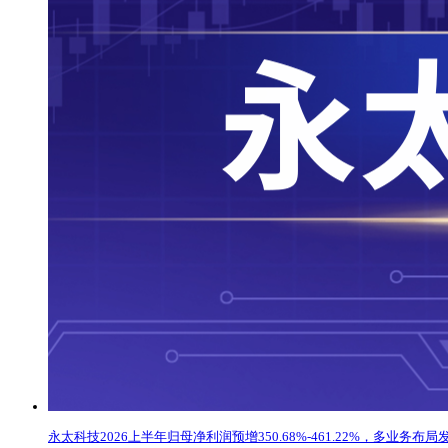
永太科技2026上半年归母净利润预增350.68%-461.22%，多业务布