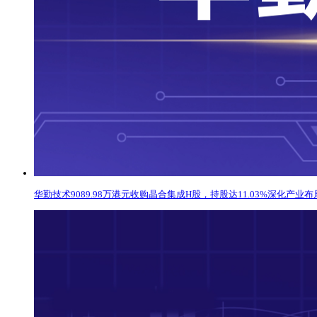
华勤技术9089.98万港元收购晶合集成H股，持股达11.03%深化产业布