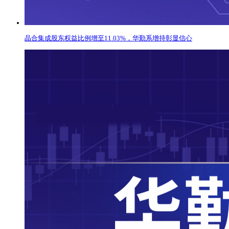
晶合集成股东权益比例增至11.03%，华勤系增持彰显信心