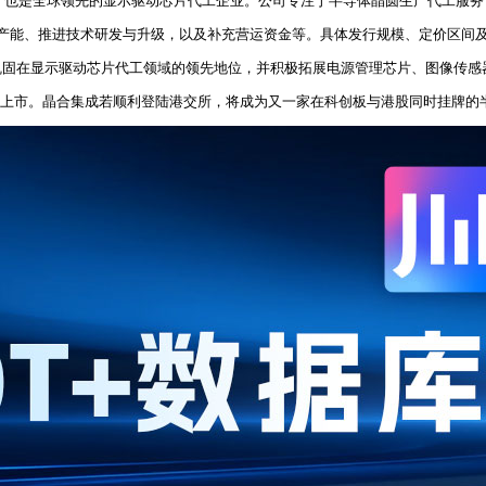
厂，也是全球领先的显示驱动芯片代工企业。公司专注于半导体晶圆生产代工服
充产能、推进技术研发与升级，以及补充营运资金等。具体发行规模、定价区间
巩固在显示驱动芯片代工领域的领先地位，并积极拓展电源管理芯片、图像传感
两地上市。晶合集成若顺利登陆港交所，将成为又一家在科创板与港股同时挂牌