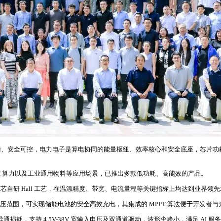
、安全可控，电力电子是算电协同的能量枢纽、效率核心和安全底座，芯片功耗
I 算力以及工业通用物料等应用场景，已推出多款低功耗、高能效的产品。
南芯自研 Hall 工艺，在温漂精度、带宽、电流量程等关键指标上均达到业界领先
宽输入电压范围，可实现储能电池的安全高效充电，其集成的 MPPT 算法便于开发
耗，支持 4.5V-38V 宽输入电压及双通道驱动，波形尖峰小，满足 AI 服务器领域