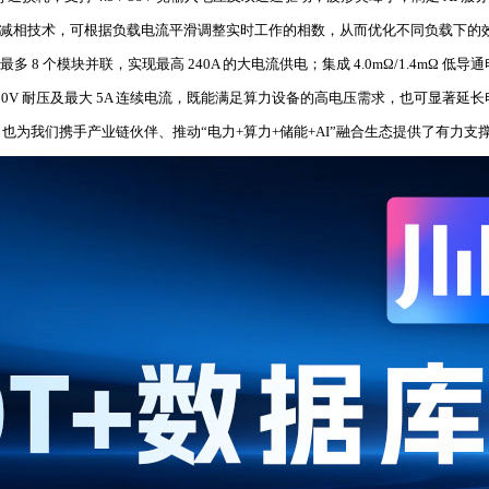
减相技术，可根据负载电流平滑调整实时工作的相数，从而优化不同负载下的效率；SC6
多 8 个模块并联，实现最高 240A 的大电流供电；集成 4.0mΩ/1.4mΩ 低
 120V 耐压及最大 5A 连续电流，既能满足算力设备的高电压需求，也可显著延
为我们携手产业链伙伴、推动“电力+算力+储能+AI”融合生态提供了有力支