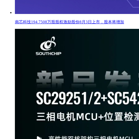
南芯科技194.7508万股股权激励股份8月3日上市，股本将增加