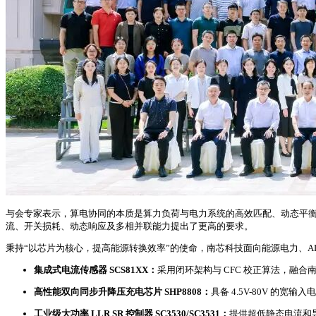
与会专家表示，算电协同的本质是算力负荷与电力系统的高效匹配、动态平衡
流、开关损耗、动态响应及多相并联能力提出了更高的要求。
秉持“以芯片为核心，提高能源转换效率”的使命，南芯科技面向能源电力、A
集成式电流传感器 SCS81XX：
采用闭环架构与 CFC 校正算法，融合
高性能双向同步升降压充电芯片 SHP8808：
具备 4.5V-80V 的
工业级大功率 LLR SR 控制器 SC3530/SC3531：
提供超低静态电流和导通损