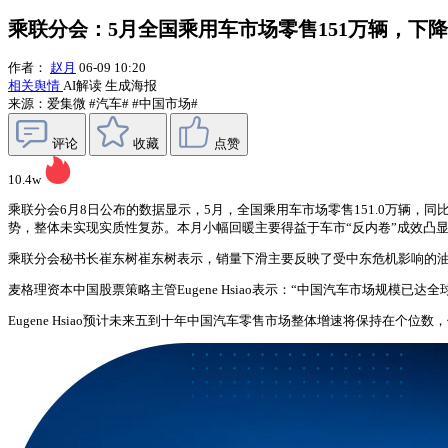
乘联分会：5月全国乘用车市场零售151万辆，下降2
作者：
赵月
06-09 10:20
相关舆情
AI解读
生成海报
来源：爱集微
#汽车#
#中国市场#
评论
收藏
点赞
10.4w
乘联分会6月8日公布的数据显示，5月，全国乘用车市场零售151.0万辆，同比
势，整体未实现实质性复苏。本月小幅回暖主要得益于车市“反内卷”成效凸
乘联分会秘书长崔东树崔东树表示，销量下滑主要反映了受中东危机影响的
麦格理资本中国股票策略主管Eugene Hsiao表示：“中国汽车市场规模
Eugene Hsiao预计未来五到十年中国汽车零售市场整体增速将保持在