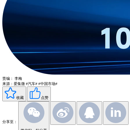
责编：
李梅
来源：爱集微
#汽车#
#中国市场#
收藏
点赞
分享至：