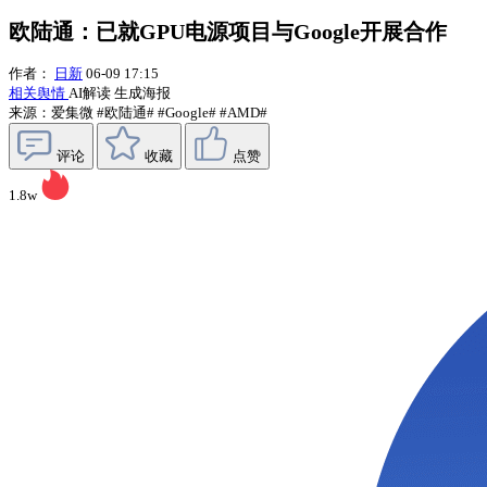
欧陆通：已就GPU电源项目与Google开展合作
作者：
日新
06-09 17:15
相关舆情
AI解读
生成海报
来源：爱集微
#欧陆通#
#Google#
#AMD#
评论
收藏
点赞
1.8w