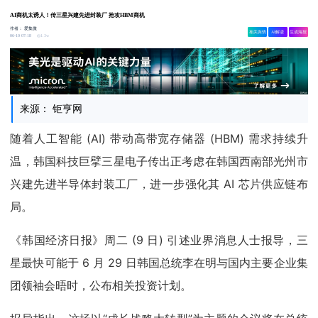
AI商机太诱人！传三星兴建先进封装厂 抢攻HBM商机
作者：
爱集微
相关舆情
AI解读
生成海报
1.3w
06-10 07:18
来源： 钜亨网
随着人工智能 (AI) 带动高带宽存储器 (HBM) 需求持续升
温，韩国科技巨擘三星电子传出正考虑在韩国西南部光州市
兴建先进半导体封装工厂，进一步强化其 AI 芯片供应链布
局。
《韩国经济日报》周二 (9 日) 引述业界消息人士报导，三
星最快可能于 6 月 29 日韩国总统李在明与国内主要企业集
团领袖会晤时，公布相关投资计划。