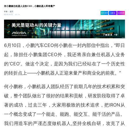
何小鹏兼任机器人业务CEO，小鹏机器人即将量产
作者：
赵月
相关舆情
AI解读
生成海报
1.5w
06-10 14:35
6月10日，小鹏汽车CEO何小鹏在一封内部信中指出，“即日
起，除担任小鹏集团CEO外，我还将亲自兼任机器人业务
的‘CEO’。做这个决定，是因为我们已经站在了一个历史性
的转折点上——小鹏机器人正迎来量产和商业化的前夜。”
何小鹏称，小鹏机器人团队经历了前期几年的技术积累和突
破，整个团队做出了很好的结果和贡献，研发阶段取得了卓
著的成功，过去三年，大家用极致的技术追求，把IRON从
一个概念变成了一个能走、能跑、能交互、能干活的产品。
我们用造车的严谨态度做机器人,坚持全栈自研，攻克了从