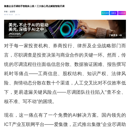
集微企业尽调助手智能体上线！三大核心亮点赋能智能尽调
作者：
赵碧莹
相关舆情
AI解读
生成海报
6.3w
06-10 16:22
对于每一家投资机构、券商投行、律所及企业战略部门而
言，尽职调查是投资决策与商业合作的关键一环。然而，传
统的尽调流程往往面临信息分散、数据验证困难、报告撰写
耗时等痛点——工商信息、股权结构、知识产权、法律风
险、舆情动态分散在数十个渠道，人工交叉比对不仅效率低
下，更易遗漏关键风险点——尽调团队往往陷入“查不全、
核不准、写不动”的困境。
现在，这一痛点有了一个免费的AI解决方案。国内领先的
ICT产业互联网平台——爱集微，正式推出集微“企业尽调助