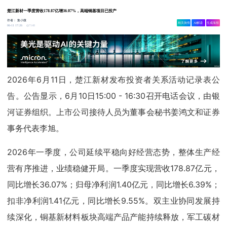
楚江新材一季度营收178.87亿增36.07%，高端铜基项目已投产
作者：
集小微
相关舆情
AI解读
生成海报
7148
06-11 17:26
2026年6月11日，楚江新材发布投资者关系活动记录表公
告。公告显示，6月10日15:00 - 16:30召开电话会议，由银
河证券组织。上市公司接待人员为董事会秘书姜鸿文和证券
事务代表李旭。
2026年一季度，公司延续平稳向好经营态势，整体生产经
营有序推进，业绩稳健开局。一季度实现营收178.87亿元，
同比增长36.07%；归母净利润1.40亿元，同比增长6.39%；
扣非净利润1.41亿元，同比增长9.55%。双主业协同发展持
续深化，铜基新材料板块高端产品产能持续释放，军工碳材