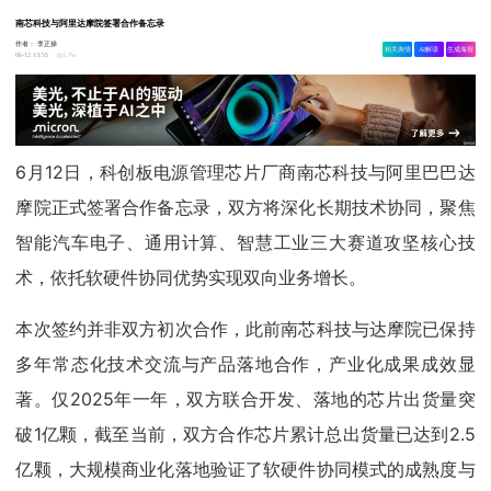
南芯科技与阿里达摩院签署合作备忘录
作者：
李正操
相关舆情
AI解读
生成海报
1.7w
06-12 13:55
6月12日，科创板电源管理芯片厂商南芯科技与阿里巴巴达
摩院正式签署合作备忘录，双方将深化长期技术协同，聚焦
智能汽车电子、通用计算、智慧工业三大赛道攻坚核心技
术，依托软硬件协同优势实现双向业务增长。
本次签约并非双方初次合作，此前南芯科技与达摩院已保持
多年常态化技术交流与产品落地合作，产业化成果成效显
著。仅2025年一年，双方联合开发、落地的芯片出货量突
破1亿颗，截至当前，双方合作芯片累计总出货量已达到2.5
亿颗，大规模商业化落地验证了软硬件协同模式的成熟度与