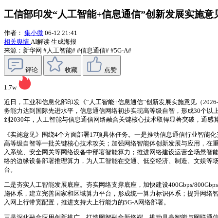
工信部印发“人工智能+信息通信”创新发展实施意
作者：
集小微
06-12 21:41
相关舆情
AI解读
生成海报
来源：新华网
#人工智能#
#信息通信#
#5G-A#
评论
收藏
点赞
1.7w
近日，工业和信息化部印发《“人工智能+信息通信”创新发展实施意见（202
务能力达到国际先进水平，信息通信网络初步实现高等级自智，形成30个以
到2030年，人工智能与信息通信网络融合关键核心技术取得显著突破，通
《实施意见》围绕4个方面部署17项具体任务。一是推动信息通信行业智能化升
高等级自智等一批关键核心技术攻关；加强网络智能体创新发展与应用，在
入系统、安全网关等网络设备中部署智能算力；推进网络建设运营全场景智能化
络的边缘设备部署推理算力，为人工智能在交通、低空经济、制造、文娱等
台。
二是夯实人工智能发展底座。夯实网络支撑底座，加快建设400Gbps/80
施体系，建立完善国家和区域算力平台，形成统一算力标识体系；提升网络智
入网上行带宽配置，推进支持大上行能力的5G-A网络部署。
三是深化融合应用创新推广。打造网智融合新终端，推动具身智能与网联通