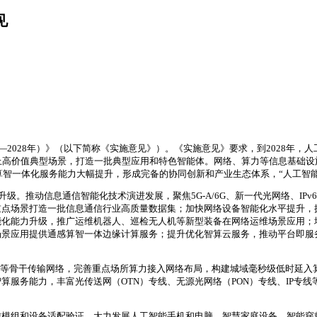
见
6—2028年）》（以下简称《实施意见》）。《实施意见》要求，到2028年
上高价值典型场景，打造一批典型应用和特色智能体。网络、算力等信息基础设
感算智一体化服务能力大幅提升，形成完备的协同创新和产业生态体系，“人工智
级。推动信息通信智能化技术演进发展，聚焦5G-A/6G、新一代光网络、IP
重点场景打造一批信息通信行业高质量数据集；加快网络设备智能化水平提升，
能力升级，推广运维机器人、巡检无人机等新型装备在网络运维场景应用；增强网
场景应用提供通感算智一体边缘计算服务；提升优化智算云服务，推动平台即服
0Gbps等骨干传输网络，完善重点场所算力接入网络布局，构建城域毫秒级低时
算服务能力，丰富光传送网（OTN）专线、无源光网络（PON）专线、IP专
信模组和设备适配验证，大力发展人工智能手机和电脑、智慧家庭设备、智能穿