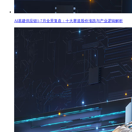
AI基建供应链1-7月全景复盘：十大赛道股价涨跌与产业逻辑解析