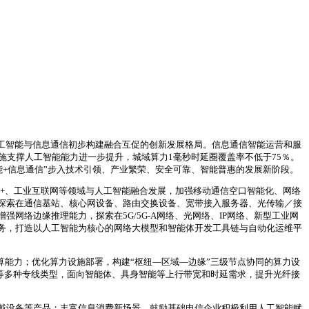
，人工智能与信息通信初步构建融合互促的创新发展格局。信息通信智能运营和服
施支撑人工智能能力进一步提升，城域算力1毫秒时延圈覆盖率不低于75％。
能+信息通信”步入技术引领、产业繁荣、安全可靠、智能普惠的发展新阶段。
v6+、工业互联网等领域与人工智能融合发展，加强移动通信空口智能化、网络
探索在通信基站、核心网设备、路由交换设备、宽带接入服务器、光传输／接
络边缘推理能力，探索在5G/5G-A网络、光网络、IP网络、新型工业网
务，打造以人工智能为核心的网络大模型和智能体开发工具链与自动化运维平
延入算能力；优化算力设施部署，构建“枢纽—区域—边缘”三级节点协同的算力设
线等多种专线类型，面向智能体、具身智能等上行带宽和时延需求，提升光纤接
戴设备等产品；丰富信息消费新场景，鼓励基础电信企业积极利用人工智能赋