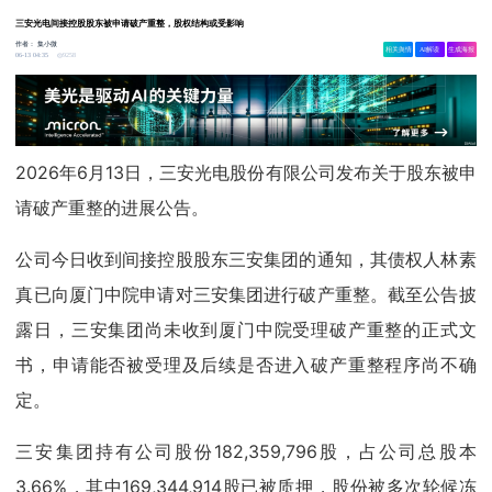
三安光电间接控股股东被申请破产重整，股权结构或受影响
作者：
集小微
相关舆情
AI解读
生成海报
9258
06-13 04:35
2026年6月13日，三安光电股份有限公司发布关于股东被申
请破产重整的进展公告。
公司今日收到间接控股股东三安集团的通知，其债权人林素
真已向厦门中院申请对三安集团进行破产重整。截至公告披
露日，三安集团尚未收到厦门中院受理破产重整的正式文
书，申请能否被受理及后续是否进入破产重整程序尚不确
定。
三安集团持有公司股份182,359,796股，占公司总股本
3.66%，其中169,344,914股已被质押，股份被多次轮候冻