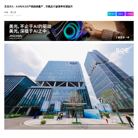
京东方A：8.6代OLED产线陆续量产，车载及IT渗透率有望提升
作者：
黄仁贵
相关舆情
AI解读
生成海报
1.8w
06-13 14:45